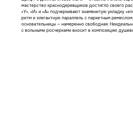
мастерство краснодеревщиков достигло своего расц
«У», «И» и «А» подчеркивают знаменитую укладку «ел
ритм и элегантную параллель с паркетным ремеслом
основательницы — намеренно свободная. Неидеальна
с вольными росчерками вносит в композицию душевн