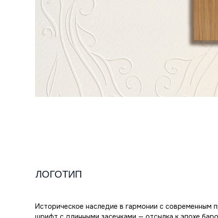
ЛОГОТИП
Историческое наследие в гармонии с современным 
шрифт с длинными засечками — отсылка к эпохе баро