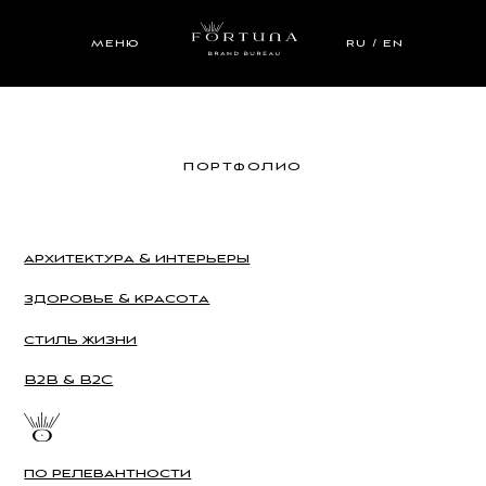
меню
ru / en
портфолио
архитектура & интерьеры
здоровье & красота
стиль жизни
B2B & B2C
по релевантности
по дате добавления