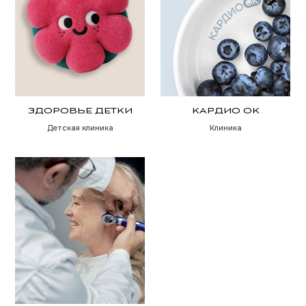
АКЪЮЛ
ПЕТРОЛЕУМ-НОРД
Мультибрендовый
Поставщик топлива
дистрибьютор
РЕКОРД
ВЕНТОРГ
Бизнес группа
Инжиниринговая компания