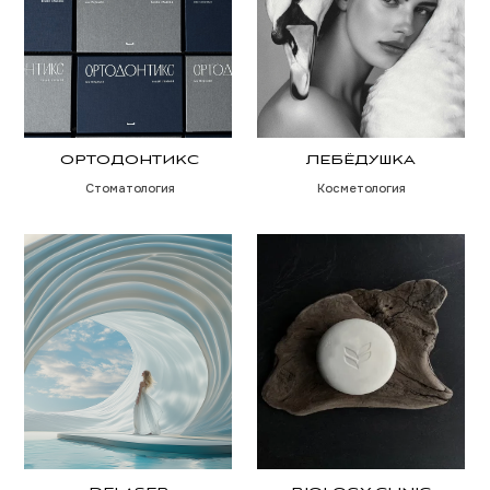
СЛЫШУВИЖУ
Центр слухопротезирования
DEAR ME
ULEY-ALLEY
Бренд кружевного белья
Загородный комплекс