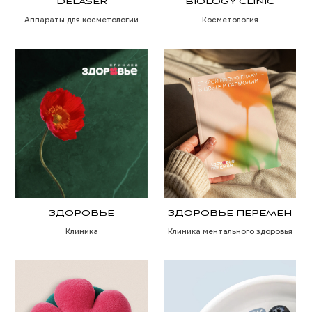
СПЛЮШКИН
BOSSY LADY
Фабрика детской мебели
Магазин одежды
PELICAN
ALCEDO
Ресторан
Ресторан